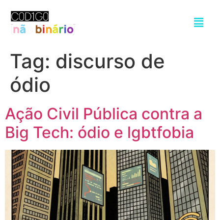
Tag:
discurso de
ódio
Ação Civil Pública contra a
Big Tech: ódio e lgbtfobia