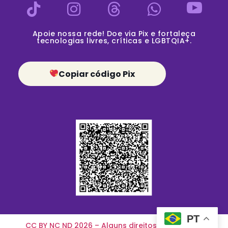
Apoie nossa rede! Doe via Pix e fortaleça
tecnologias livres, críticas e LGBTQIA+.
Copiar código Pix
PT
CC BY NC ND 2026 – Alguns direitos reservados
.