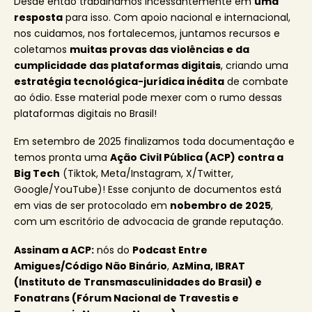
Desde então trabalhamos incessantemente em
uma
resposta
para isso. Com apoio nacional e internacional,
nos cuidamos, nos fortalecemos, juntamos recursos e
coletamos
muitas provas das violências e da
cumplicidade das plataformas digitais
, criando uma
estratégia tecnológica-jurídica inédita
de combate
ao ódio. Esse material pode mexer com o rumo dessas
plataformas digitais no Brasil!
Em setembro de 2025 finalizamos toda documentação e
temos pronta uma
Ação Civil Pública (ACP) contra a
Big Tech
(Tiktok, Meta/Instagram, X/Twitter,
Google/YouTube)! Esse conjunto de documentos está
em vias de ser protocolado em
nobembro de 2025
,
com um escritório de advocacia de grande reputação.
Assinam a ACP:
nós do
Podcast Entre
Amigues/Código Não Binário
,
AzMina, IBRAT
(Instituto de Transmasculinidades do Brasil) e
Fonatrans (Fórum Nacional de Travestis e