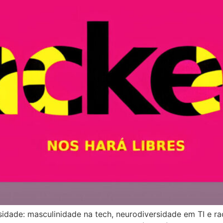
dade: masculinidade na tech, neurodiversidade em TI e rac