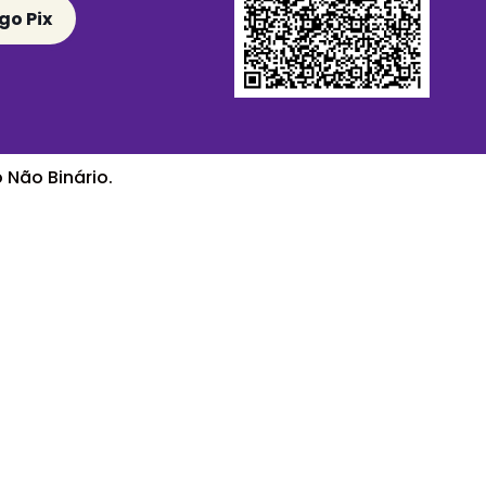
go Pix
 Não Binário.