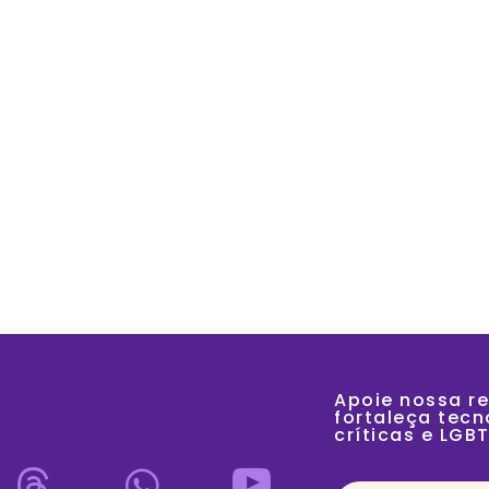
SOBRE
A
Apoie nossa re
fortaleça tecno
críticas e LGB