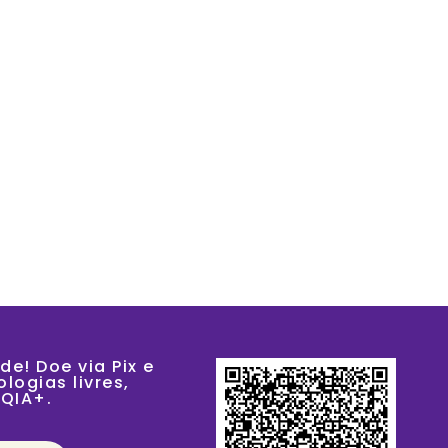
ÇÕES
PRODUTOS
NA MÍDIA
VAGAS
CONTATO
de! Doe via Pix e
logias livres,
TQIA+.