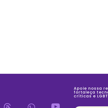
SOBRE
A
Apoie nossa re
fortaleça tecno
críticas e LGB