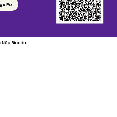
go Pix
 Não Binário.