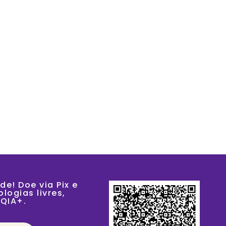
ÇÕES
PRODUTOS
NA MÍDIA
VAGAS
CONTATO
de! Doe via Pix e
logias livres,
TQIA+.