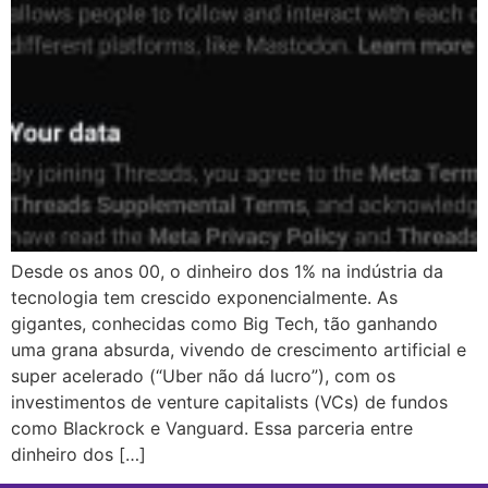
Desde os anos 00, o dinheiro dos 1% na indústria da
tecnologia tem crescido exponencialmente. As
gigantes, conhecidas como Big Tech, tão ganhando
uma grana absurda, vivendo de crescimento artificial e
super acelerado (“Uber não dá lucro”), com os
investimentos de venture capitalists (VCs) de fundos
como Blackrock e Vanguard. Essa parceria entre
dinheiro dos […]