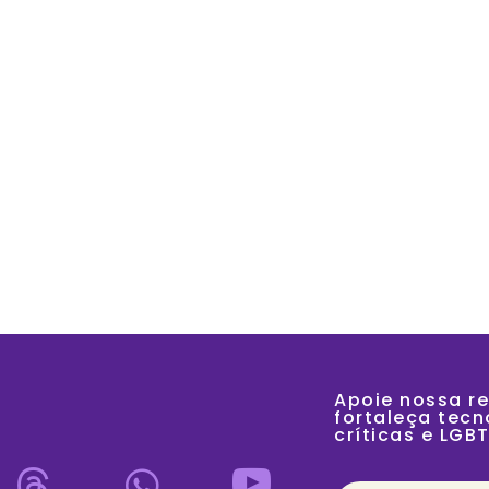
SOBRE
A
Apoie nossa re
fortaleça tecno
críticas e LGB