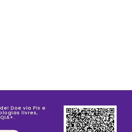
ÇÕES
PRODUTOS
NA MÍDIA
VAGAS
CONTATO
de! Doe via Pix e
logias livres,
TQIA+.