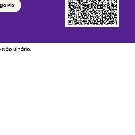
go Pix
 Não Binário.