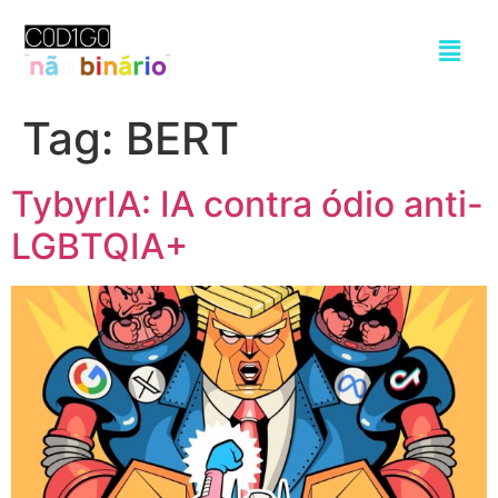
Tag:
BERT
TybyrIA: IA contra ódio anti-
LGBTQIA+